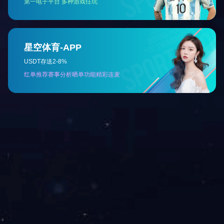
留
言
新闻资讯
给
我
公司新闻
行业资讯
产品知识
们
下属公司
万豪纸业
山东龙德
玉龙造纸
纸业化工
联系方式
服务热线：
0536-3116638
邮 箱：wanhao@ustcsh.com
地 址：山东省临朐县华特路5311号