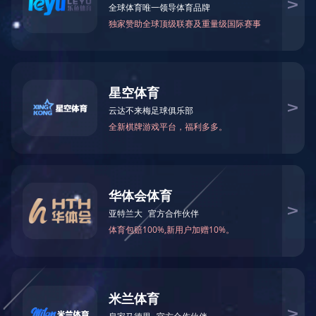
你觉得这篇文章怎么样？
0
0
标签：
全部
上一篇：龙德公司厂区图