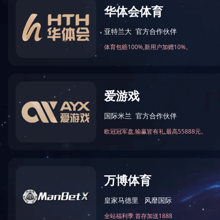
公司新闻
行业资讯
产品知识
2018滤材技术交流会在温州成功举办
由浙江瑞安汽摩配协会滤清器分会主办、万豪集团山东龙
德复合材料科技股份有限公司承办的“2018滤材技术交流
会”于8月4日在浙江温州举行。浙江瑞安滤清器协会会长、
2018-08-05
浙江环球滤清器公司董事长刘万斌先生；协会执行会长、
浙江福茂德滤清器公司董事长曹云华先生；协会理事、山
东万豪集团龙德科技公司董事长尹培农先生；协会的副会
长、理事以及80余…