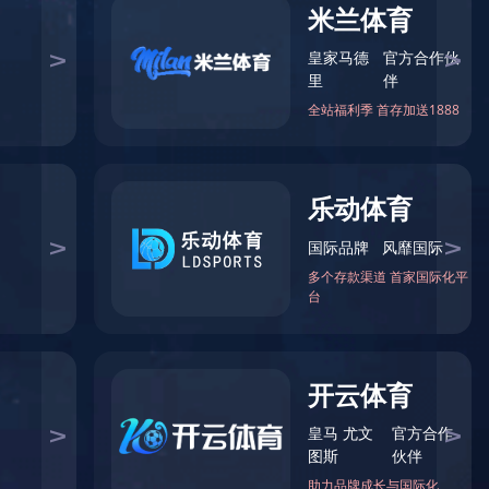
主页
>
关于我们
>
公司场景