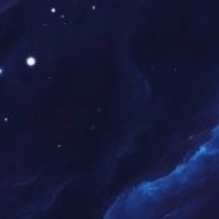
你觉得这篇文章怎么样？
0
0