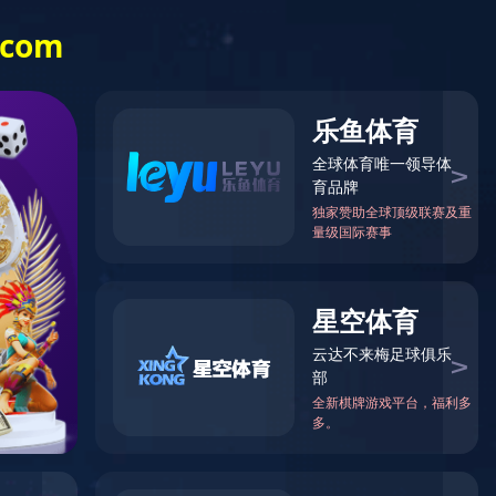
G.COM-星空（中国）