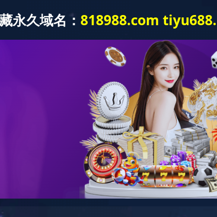
讯
下属公司
资质荣誉
人力资源
XINGKON