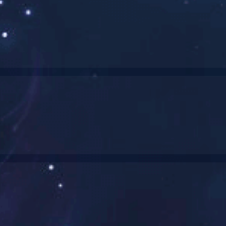
企业文化
公司场景
发布时间：2023-07-20
点击量：
238