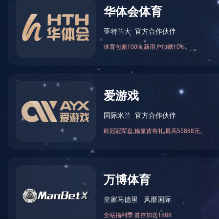
公司概况
公司场景
公司生产线
资质荣誉
下属公司