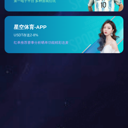
集团积极开展2024年“安全生产月”活动
2024-06-01
新春送温暖 浓浓关爱情――县总工会领导春节前夕到集团走访慰问
2023-01-19
东北林业大学教授应邀来集团技术交流
2018-04-22
您有任何问题，请留言给我们！
请填写您的联系方式，将有助于我们及时与您取得联系，尽快
解决您提出的问题。