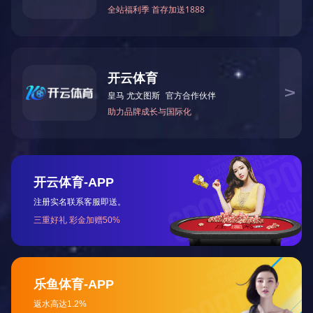
你觉得这篇文章怎么样？
0
0
标签：
全部