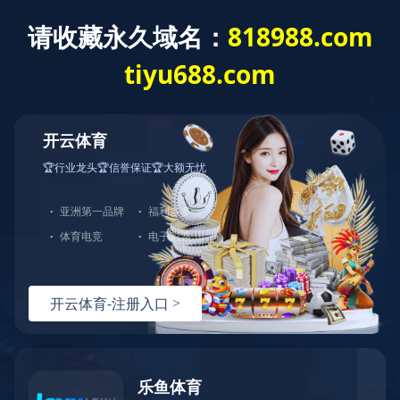
公司概况
公司场景
公司生产线
资质荣誉
下属公司
企业文化
IATF 16949
发布时间：2023-08-21
点击量：
157