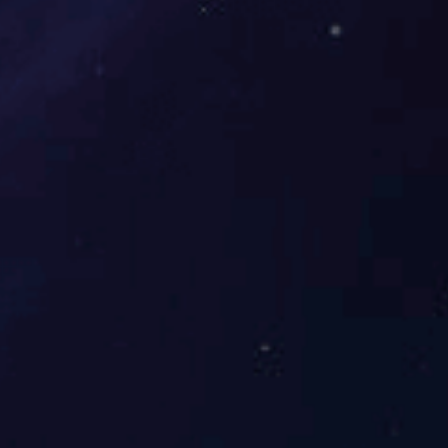
您
关于我们
有
公司概况
公司场景
公司生产线
资质荣誉
企业文化
任
何
问
产品中心
题
食品级包装用纸系列
XINGKONG.COM-星空（中国）