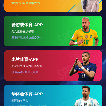
上一篇：山东省制造业单项冠军（临朐玉龙造纸有限公司）
下一篇：山东省制造业单项冠军（山东龙德复合材料科技股份有限公司）
相关新闻
瑞士造纸专家来我集团洽谈技术合作与交流
2018-03-24
北汽福田领导来我集团考察指导
2018-03-30
集团受邀出席德国曼胡默尔集团供应商大会
2024-07-18
市科技局领导莅临龙德科技调研科技创新体系建设
2024-08-19
玉龙公司与青岛农业大学建立校企研发基地
2018-04-03
集团两公司开展企业技能人才自主评价工作
2024-06-25
集团与山东工业技师学院开展党建共建座谈会
2024-07-12
龙德公司参加第二届广州国际车用滤清器技术产品会展
2018-04-16
热烈祝贺万豪培训学校正式成立
2024-07-02