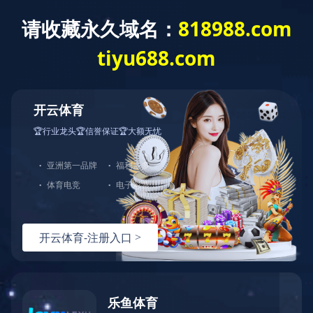
公司概况
公司场景
公司生产线
资质荣誉
下属公司
企业文化
玉龙公司厂区图
发布时间：2018-10-23
点击量：
156