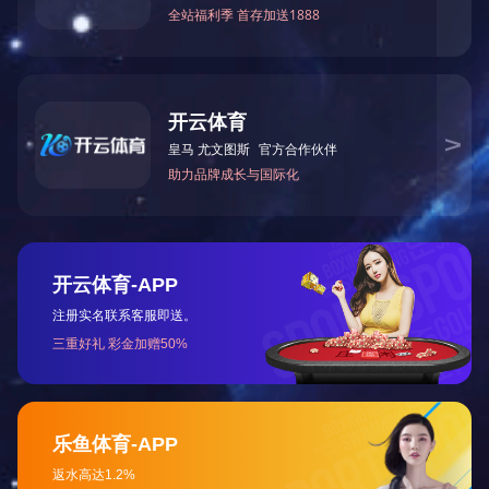
集团举办庆“七•一”员工拔河比赛活动
2017-06-29
您有任何问题，请留言给我们！
请填写您的联系方式，将有助于我们及时与您取得联系，尽快
解决您提出的问题。