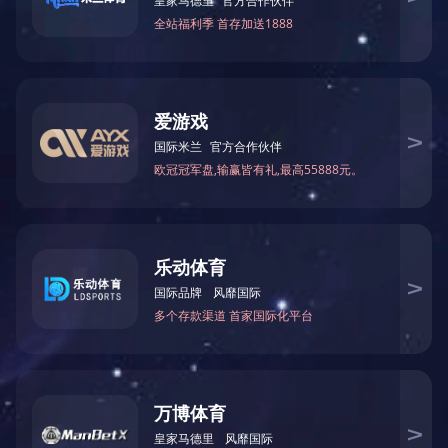
下一篇：集团办公大楼
相关新闻
万豪集团荣获临朐教育贡献奖
2024-09-06
市第四轮服务企业工作督导组对集团督导调研
2021-07-10
省造纸行业协会会长赵振东来集团调研
2021-07-12
信息化时代 “互联网＋”是造纸业需配置的“新装备”
2017-05-26
县总工会领导来集团开展关爱职工夏送清凉活动
2021-07-15
集团董事长尹培农主持召开上半年工作总结会
2015-07-07
县委副书记李飞雨来集团调研工作
2021-07-17
热烈祝贺万豪集团龙德公司“汽车滤纸山东省工程研究中心”通过省发改委认定
2022-05-31
县政协主席王秀刚调研企业生产经营情况
2022-06-17
万豪集团.龙德科技荣膺曼胡默尔“全球优秀供应商”奖
2022-07-05
在“五一”国际劳动节到来之际 集团董事长向广大员工致以节日的祝贺和诚挚的慰问
2023-05-01